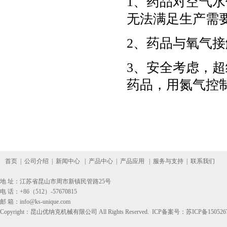
1
、药品对空气水
无法满足生产需
2
、药品与氧气接
3
、安全考虑，超
药品，用氮气控
首页
|
公司介绍
|
新闻中心
|
产品中心
|
产品应用
|
服务与支持
|
联系我们
地 址：江苏省昆山市周市新镇民管路25号
电 话：+86（512）-57670815
邮 箱：info@ks-unique.com
Copyright：昆山优纳克机械有限公司 All Rights Reserved. ICP备案号：
苏ICP备150526