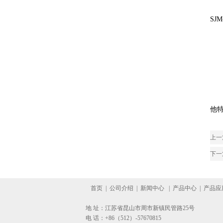
SJ
他
上一
下一
首页
|
公司介绍
|
新闻中心
|
产品中心
|
产品应
地 址：江苏省昆山市周市新镇民管路25号
电 话：+86（512）-57670815